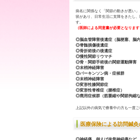
病名に関係なく「関節の動きが悪い」
状があり、日常生活に支障をきたし、
す。
（医師による同意書が必要となります
◎脳血管障害後遺症（脳梗塞、脳
◎脊髄損傷後遺症
◎骨折術後の後遺症
◎慢性関節リウマチ
◎骨・関節手術後の関節運動障害
◎末梢神経障害
◎パーキンソン病・症候群
◎末梢神経障害
◎変形性膝関節症
◎変形性脊椎症（腰椎症）
◎廃用症候群（筋萎縮や関節拘縮
上記以外の病気で療養中の方も一度ご
医療保険による訪問鍼灸の
◎神経痛…例えば坐骨神経痛など