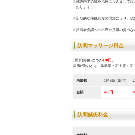
※施設内での鍼灸治療につきましては
おります。
※定期的な接触頻度の増加により、認
※担当者会議への出席や月報の提出な
訪問マッサージ料金
1局所(部位)につき
470円
。
局所(部位)とは、体幹部・右上肢・左
局部数
1局部所(部位)
金額
470円
訪問鍼灸料金