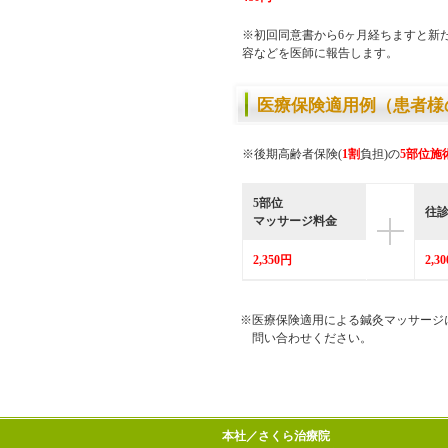
※初回同意書から6ヶ月経ちますと新
容などを医師に報告します。
医療保険適用例（患者様
※後期高齢者保険(
1割
負担)の
5部位施
5部位
往
マッサージ料金
2,350円
2,3
※医療保険適用による鍼灸マッサージ
問い合わせください。
本社／さくら治療院