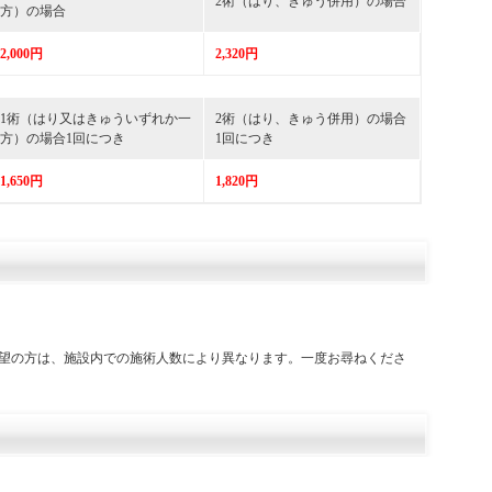
2術（はり、きゅう併用）の場合
方）の場合
2,000円
2,320円
1術（はり又はきゅういずれか一
2術（はり、きゅう併用）の場合
方）の場合1回につき
1回につき
1,650円
1,820円
望の方は、施設内での施術人数により異なります。一度お尋ねくださ