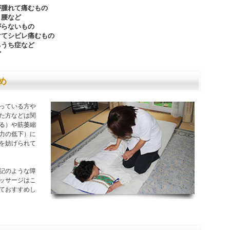
が腫れて痛むもの
リ腰など
がらないもの
けてシビレ痛むもの
ちうち症など
ど
め
っている方や
た方などは関
る）や筋萎縮
力の低下）に
を妨げられて
記のような障
ッサージはこ
ておすすめし