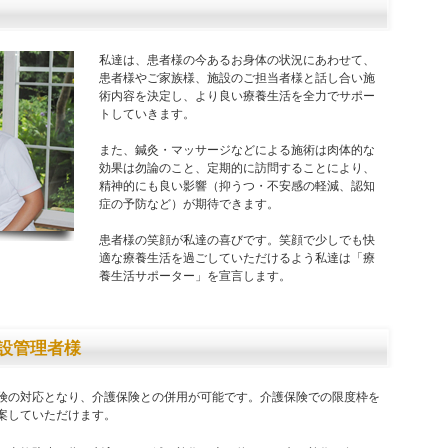
私達は、患者様の今あるお身体の状況にあわせて、
患者様やご家族様、施設のご担当者様と話し合い施
術内容を決定し、より良い療養生活を全力でサポー
トしていきます。
また、鍼灸・マッサージなどによる施術は肉体的な
効果は勿論のこと、定期的に訪問することにより、
精神的にも良い影響（抑うつ・不安感の軽減、認知
症の予防など）が期待できます。
患者様の笑顔が私達の喜びです。笑顔で少しでも快
適な療養生活を過ごしていただけるよう私達は「療
養生活サポーター」を宣言します。
設管理者様
険の対応となり、介護保険との併用が可能です。介護保険での限度枠を
案していただけます。