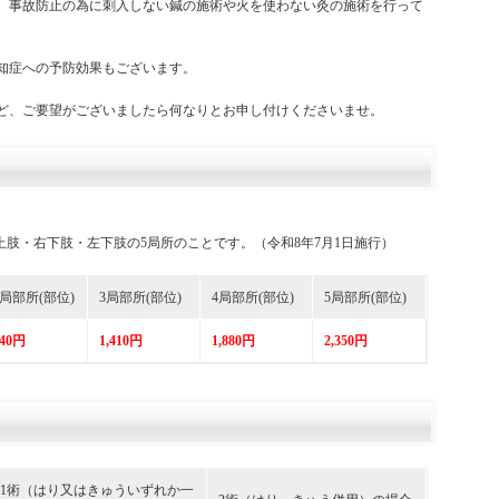
、事故防止の為に刺入しない鍼の施術や火を使わない灸の施術を行って
知症への予防効果もございます。
ど、ご要望がございましたら何なりとお申し付けくださいませ。
上肢・右下肢・左下肢の5局所のことです。（令和8年7月1日施行）
2局部所(部位)
3局部所(部位)
4局部所(部位)
5局部所(部位)
940円
1,410円
1,880円
2,350円
1術（はり又はきゅういずれか一