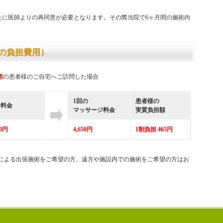
たに医師よりの再同意が必要となります。その際当院で6ヶ月間の施術内
の負担費用）
術
の患者様のご自宅へご訪問した場合
1回の
患者様の
診料金
マッサージ料金
実質負担額
00円
4,650円
1割負担 465円
による出張施術をご希望の方、遠方や施設内での施術をご希望の方はお