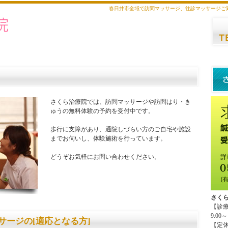
春日井市全域で訪問マッサージ、往診マッサージご
さくら治療院では、訪問マッサージや訪問はり・き
ゅうの無料体験の予約を受付中です。
歩行に支障があり、通院しづらい方のご自宅や施設
までお伺いし、体験施術を行っています。
どうぞお気軽にお問い合わせください。
さく
【診
9:00～
サージの[適応となる方]
【定