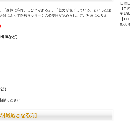
日曜
【住
、「身体に麻痺、しびれがある」、「筋力が低下している」といった症
〒486
医師によって医療マッサージの必要性が認められた方が対象になりま
【TE
0568-8
）
内出血など）
など）
相談ください
[適応となる方]