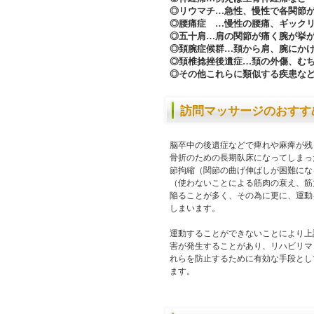
◎リウマチ…急性、慢性で各関節
◎腰痛症 …慢性の腰痛、ギック
◎五十肩…肩の関節が痛く腕が挙
◎頚腕症候群…頚から肩、腕にか
◎頚椎捻挫後遺症…頚の外傷、む
◎その他これらに類似する疾患な
訪問マッサージのおすす
脳卒中の後遺症などで痺れや麻痺が残
骨折のための長期臥床になってしまっ
節拘縮（関節の曲げ伸ばしが困難にな
（使わないことによる筋肉の衰え、筋
陥ることが多く、その為に更に、運動
しまいます。
運動することができないことにより上
害が発生することがあり、リハビリマ
れらを防止するために有効な手段とし
ます。