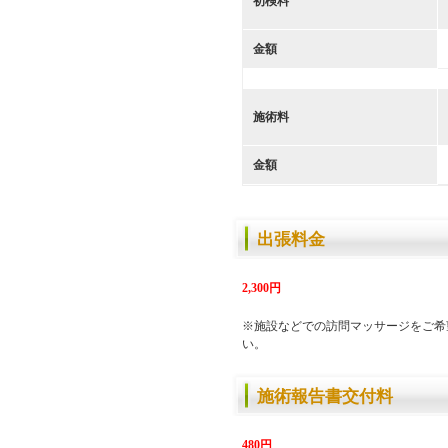
初検料
金額
施術料
金額
出張料金
2,300円
※施設などでの訪問マッサージをご希
い。
施術報告書交付料
480円